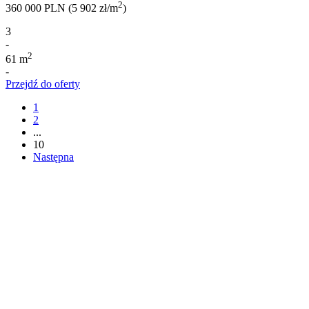
2
360 000 PLN (5 902 zł/m
)
3
-
2
61 m
-
Przejdź do oferty
1
2
...
10
Następna