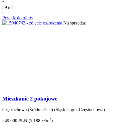
-
2
59 m
-
Przejdź do oferty
Na sprzedaż
Mieszkanie 2 pokojowe
Częstochowa (Śródmieście) (Śląskie, gm. Częstochowa)
2
249 000 PLN (5 188 zł/m
)