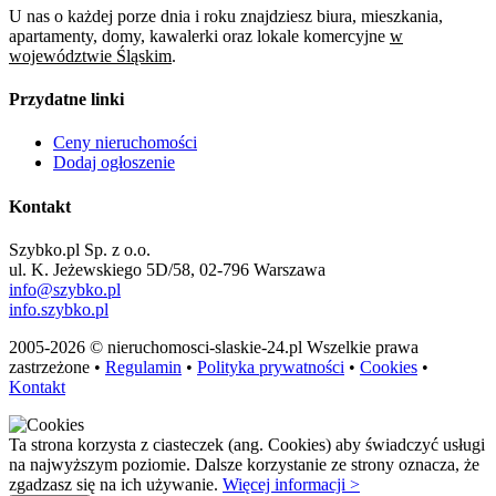
U nas o każdej porze dnia i roku znajdziesz biura, mieszkania,
apartamenty, domy, kawalerki oraz lokale komercyjne
w
województwie Śląskim
.
Przydatne linki
Ceny nieruchomości
Dodaj ogłoszenie
Kontakt
Szybko.pl Sp. z o.o.
ul. K. Jeżewskiego 5D/58, 02-796 Warszawa
info@szybko.pl
info.szybko.pl
2005-2026 © nieruchomosci-slaskie-24.pl Wszelkie prawa
zastrzeżone •
Regulamin
•
Polityka prywatności
•
Cookies
•
Kontakt
Ta strona korzysta z ciasteczek (ang. Cookies) aby świadczyć usługi
na najwyższym poziomie. Dalsze korzystanie ze strony oznacza, że
zgadzasz się na ich używanie.
Więcej informacji >