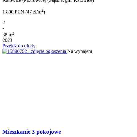
Katowice (Piotrowice) (Śląskie, gm. Katowice)
2
1 800 PLN (47 zł/m
)
2
-
2
38 m
2023
Przejdź do oferty
Na wynajem
Mieszkanie 3 pokojowe