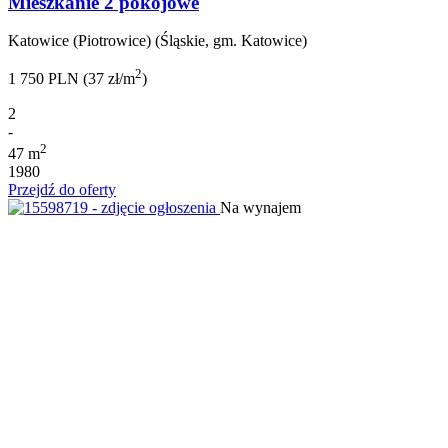
Mieszkanie 2 pokojowe
Katowice (Piotrowice) (Śląskie, gm. Katowice)
2
1 750 PLN (37 zł/m
)
2
-
2
47 m
1980
Przejdź do oferty
Na wynajem