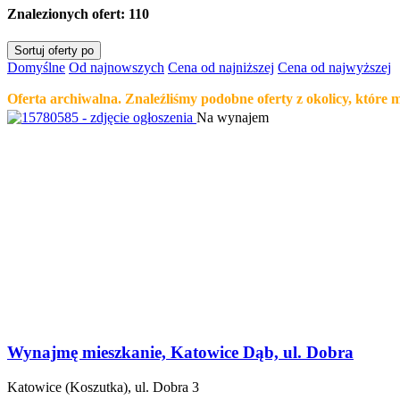
Znalezionych ofert:
110
Sortuj oferty po
Domyślne
Od najnowszych
Cena od najniższej
Cena od najwyższej
Oferta archiwalna. Znaleźliśmy podobne oferty z okolicy, które 
Na wynajem
Wynajmę mieszkanie, Katowice Dąb, ul. Dobra
Katowice (Koszutka), ul. Dobra 3