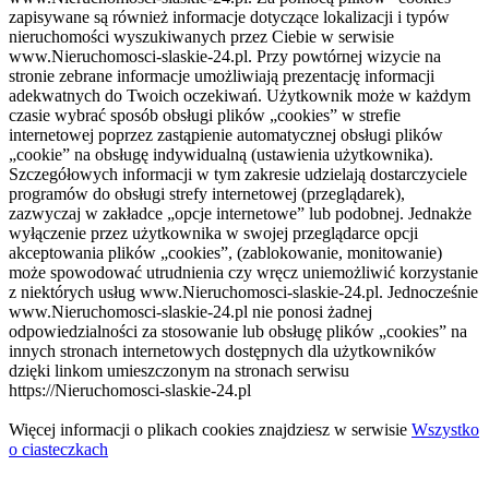
zapisywane są również informacje dotyczące lokalizacji i typów
nieruchomości wyszukiwanych przez Ciebie w serwisie
www.Nieruchomosci-slaskie-24.pl. Przy powtórnej wizycie na
stronie zebrane informacje umożliwiają prezentację informacji
adekwatnych do Twoich oczekiwań. Użytkownik może w każdym
czasie wybrać sposób obsługi plików „cookies” w strefie
internetowej poprzez zastąpienie automatycznej obsługi plików
„cookie” na obsługę indywidualną (ustawienia użytkownika).
Szczegółowych informacji w tym zakresie udzielają dostarczyciele
programów do obsługi strefy internetowej (przeglądarek),
zazwyczaj w zakładce „opcje internetowe” lub podobnej. Jednakże
wyłączenie przez użytkownika w swojej przeglądarce opcji
akceptowania plików „cookies”, (zablokowanie, monitowanie)
może spowodować utrudnienia czy wręcz uniemożliwić korzystanie
z niektórych usług www.Nieruchomosci-slaskie-24.pl. Jednocześnie
www.Nieruchomosci-slaskie-24.pl nie ponosi żadnej
odpowiedzialności za stosowanie lub obsługę plików „cookies” na
innych stronach internetowych dostępnych dla użytkowników
dzięki linkom umieszczonym na stronach serwisu
https://Nieruchomosci-slaskie-24.pl
Więcej informacji o plikach cookies znajdziesz w serwisie
Wszystko
o ciasteczkach