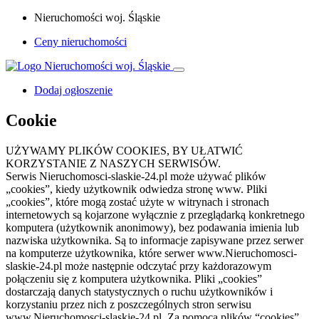
Nieruchomości woj. Śląskie
Ceny nieruchomości
Dodaj ogłoszenie
Cookie
UŻYWAMY PLIKÓW COOKIES, BY UŁATWIĆ
KORZYSTANIE Z NASZYCH SERWISÓW.
Serwis Nieruchomosci-slaskie-24.pl może używać plików
„cookies”, kiedy użytkownik odwiedza stronę www. Pliki
„cookies”, które mogą zostać użyte w witrynach i stronach
internetowych są kojarzone wyłącznie z przeglądarką konkretnego
komputera (użytkownik anonimowy), bez podawania imienia lub
nazwiska użytkownika. Są to informacje zapisywane przez serwer
na komputerze użytkownika, które serwer www.Nieruchomosci-
slaskie-24.pl może następnie odczytać przy każdorazowym
połączeniu się z komputera użytkownika. Pliki „cookies”
dostarczają danych statystycznych o ruchu użytkowników i
korzystaniu przez nich z poszczególnych stron serwisu
www.Nieruchomosci-slaskie-24.pl. Za pomocą plików “cookies”