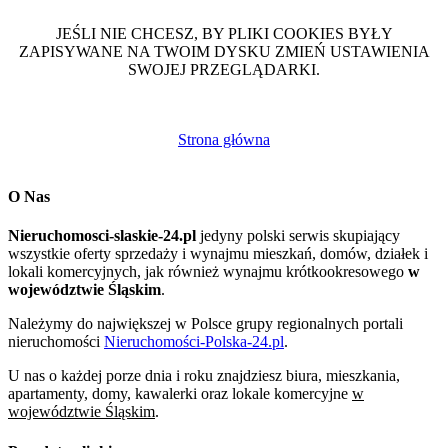
JEŚLI NIE CHCESZ, BY PLIKI COOKIES BYŁY
ZAPISYWANE NA TWOIM DYSKU ZMIEŃ USTAWIENIA
SWOJEJ PRZEGLĄDARKI.
Strona główna
O Nas
Nieruchomosci-slaskie-24.pl
jedyny polski serwis skupiający
wszystkie oferty sprzedaży i wynajmu mieszkań, domów, działek i
lokali komercyjnych, jak również wynajmu krótkookresowego
w
województwie Śląskim
.
Należymy do największej w Polsce grupy regionalnych portali
nieruchomości
Nieruchomości-Polska-24.pl
.
U nas o każdej porze dnia i roku znajdziesz biura, mieszkania,
apartamenty, domy, kawalerki oraz lokale komercyjne
w
województwie Śląskim
.