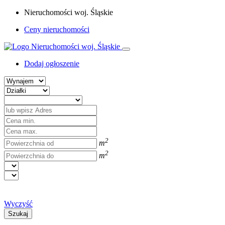
Nieruchomości woj. Śląskie
Ceny nieruchomości
Dodaj ogłoszenie
2
m
2
m
Wyczyść
Szukaj