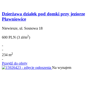
Dzierżawa działek pod domki przy jeziorze
Pławniowice
Niewiesze, ul. Sosnowa 18
2
600 PLN (3 zł/m
)
-
-
2
234 m
-
Przejdź do oferty
Na wynajem