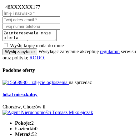
+48XXXXXX177
Wyślij kopię maila do mnie
Wysyłając zapytanie akceptuję
regulamin
serwisu
Wyślij zapytanie
oraz politykę
RODO
.
Podobne oferty
na sprzedaż
lokal mieszkalny
Chorzów, Chorzów ii
Pokoje:
2
Łazienki:
0
Metraż:
52