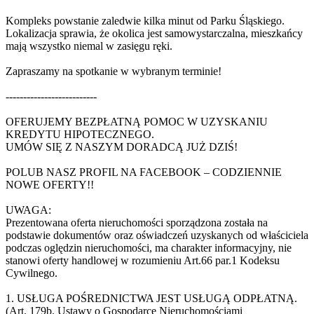
Kompleks powstanie zaledwie kilka minut od Parku Śląskiego.
Lokalizacja sprawia, że okolica jest samowystarczalna, mieszkańcy
mają wszystko niemal w zasięgu ręki.
Zapraszamy na spotkanie w wybranym terminie!
--------------------------
OFERUJEMY BEZPŁATNĄ POMOC W UZYSKANIU
KREDYTU HIPOTECZNEGO.
UMÓW SIĘ Z NASZYM DORADCĄ JUŻ DZIŚ!
POLUB NASZ PROFIL NA FACEBOOK – CODZIENNIE
NOWE OFERTY!!
UWAGA:
Prezentowana oferta nieruchomości sporządzona została na
podstawie dokumentów oraz oświadczeń uzyskanych od właściciela
podczas oględzin nieruchomości, ma charakter informacyjny, nie
stanowi oferty handlowej w rozumieniu Art.66 par.1 Kodeksu
Cywilnego.
1. USŁUGA POŚREDNICTWA JEST USŁUGĄ ODPŁATNĄ.
(Art. 179b. Ustawy o Gospodarce Nieruchomościami