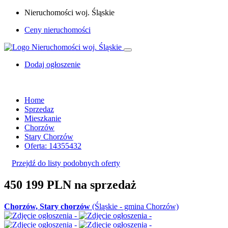
Nieruchomości woj. Śląskie
Ceny nieruchomości
Dodaj ogłoszenie
Home
Sprzedaz
Mieszkanie
Chorzów
Stary Chorzów
Oferta: 14355432
Przejdź do listy podobnych oferty
450 199 PLN
na sprzedaż
Chorzów, Stary chorzów
(Śląskie - gmina Chorzów)