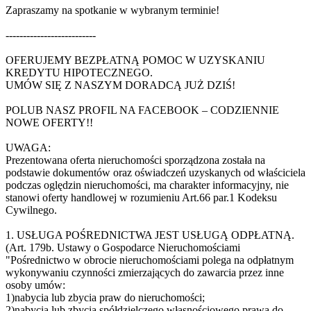
Zapraszamy na spotkanie w wybranym terminie!
--------------------------
OFERUJEMY BEZPŁATNĄ POMOC W UZYSKANIU
KREDYTU HIPOTECZNEGO.
UMÓW SIĘ Z NASZYM DORADCĄ JUŻ DZIŚ!
POLUB NASZ PROFIL NA FACEBOOK – CODZIENNIE
NOWE OFERTY!!
UWAGA:
Prezentowana oferta nieruchomości sporządzona została na
podstawie dokumentów oraz oświadczeń uzyskanych od właściciela
podczas oględzin nieruchomości, ma charakter informacyjny, nie
stanowi oferty handlowej w rozumieniu Art.66 par.1 Kodeksu
Cywilnego.
1. USŁUGA POŚREDNICTWA JEST USŁUGĄ ODPŁATNĄ.
(Art. 179b. Ustawy o Gospodarce Nieruchomościami
"Pośrednictwo w obrocie nieruchomościami polega na odpłatnym
wykonywaniu czynności zmierzających do zawarcia przez inne
osoby umów:
1)nabycia lub zbycia praw do nieruchomości;
2)nabycia lub zbycia spółdzielczego własnościowego prawa do