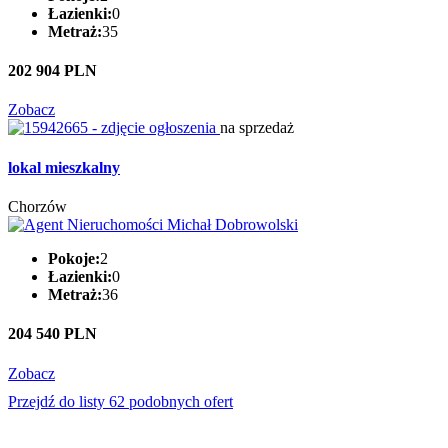
Łazienki:
0
Metraż:
35
202 904 PLN
Zobacz
na sprzedaż
lokal mieszkalny
Chorzów
Pokoje:
2
Łazienki:
0
Metraż:
36
204 540 PLN
Zobacz
Przejdź do listy 62 podobnych ofert