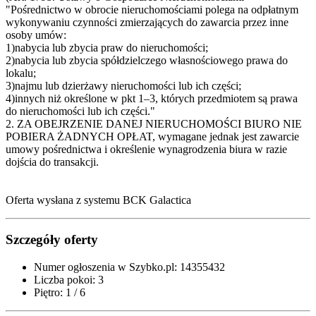
"Pośrednictwo w obrocie nieruchomościami polega na odpłatnym
wykonywaniu czynności zmierzających do zawarcia przez inne
osoby umów:
1)nabycia lub zbycia praw do nieruchomości;
2)nabycia lub zbycia spółdzielczego własnościowego prawa do
lokalu;
3)najmu lub dzierżawy nieruchomości lub ich części;
4)innych niż określone w pkt 1–3, których przedmiotem są prawa
do nieruchomości lub ich części."
2. ZA OBEJRZENIE DANEJ NIERUCHOMOŚCI BIURO NIE
POBIERA ŻADNYCH OPŁAT, wymagane jednak jest zawarcie
umowy pośrednictwa i określenie wynagrodzenia biura w razie
dojścia do transakcji.
Oferta wysłana z systemu BCK Galactica
Szczegóły oferty
Numer ogłoszenia w Szybko.pl:
14355432
Liczba pokoi:
3
Piętro:
1 / 6