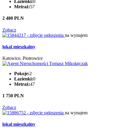
Łazienki:
0
Metraż:
57
2 480 PLN
Zobacz
na wynajem
lokal mieszkalny
Katowice, Piotrowice
Pokoje:
2
Łazienki:
0
Metraż:
47
1 750 PLN
Zobacz
na wynajem
lokal mieszkalny