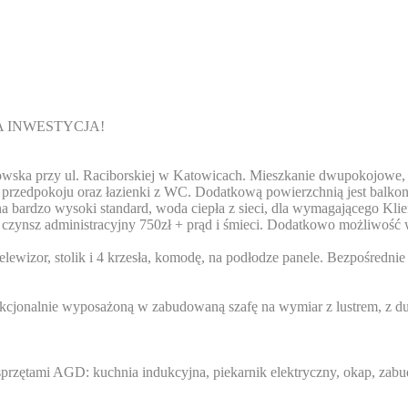
A INWESTYCJA!
ska przy ul. Raciborskiej w Katowicach. Mieszkanie dwupokojowe, w
i, przedpokoju oraz łazienki z WC. Dodatkową powierzchnią jest balko
na bardzo wysoki standard, woda ciepła z sieci, dla wymagającego Kl
 czynsz administracyjny 750zł + prąd i śmieci. Dodatkowo możliwość 
ewizor, stolik i 4 krzesła, komodę, na podłodze panele. Bezpośrednie
kcjonalnie wyposażoną w zabudowaną szafę na wymiar z lustrem, z du
 sprzętami AGD: kuchnia indukcyjna, piekarnik elektryczny, okap, z