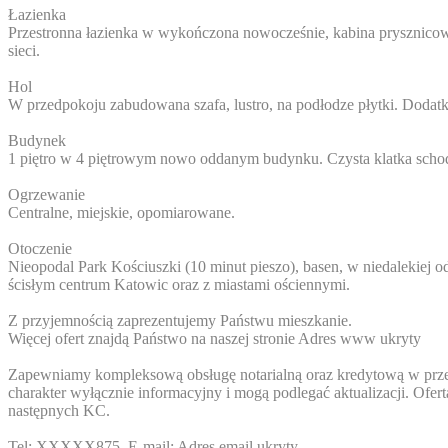
Łazienka
Przestronna łazienka w wykończona nowocześnie, kabina prysznicowa
sieci.
Hol
W przedpokoju zabudowana szafa, lustro, na podłodze płytki. Dodat
Budynek
1 piętro w 4 piętrowym nowo oddanym budynku. Czysta klatka scho
Ogrzewanie
Centralne, miejskie, opomiarowane.
Otoczenie
Nieopodal Park Kościuszki (10 minut pieszo), basen, w niedalekiej o
ścisłym centrum Katowic oraz z miastami ościennymi.
Z przyjemnością zaprezentujemy Państwu mieszkanie.
Więcej ofert znajdą Państwo na naszej stronie
Adres www ukryty
Zapewniamy kompleksową obsługę notarialną oraz kredytową w przepr
charakter wyłącznie informacyjny i mogą podlegać aktualizacji. Ofer
następnych KC.
Tel:
XXXXX875
, E-mail:
Adres email ukryty