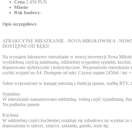
Cena
2 450 PLN
Miasto
-
Rok budowy
-
Opis szczegółowy
ATRAKCYJNE MIESZKANIE - NOVA MIKOŁOWSKA - NOW
DOSTĘPNE OD RĘKI!
Na wynajem luksusowe mieszkanie w nowej inwestycji Nova Mikołow
wydzieloną częścią jadalnianą, oddzielnej wygodnej sypialni, kuchn
dopasowane stylistycznie i kolorystycznie. Wyposażenie mieszkania 
szybki wyjazd na A4. Dostępne od ręki. Czynsz najmu 2450zł / mc +
Salon wyposażono w kanapę narożną z funkcją spania, szafkę RTV, tel
Sypialnia
W mieszkaniu zaaranżowano oddzielną, widną część sypialnianą, fun
Na podłodze panele.
Kuchnia
W oddzielnej części kuchennej znajduje się zabudowa na wymiar ze
doposażenia w talerze, sztućce, szklanki, garnki, noże itp.