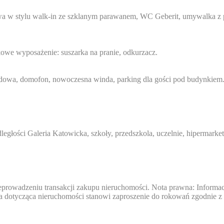
 w stylu walk-in ze szklanym parawanem, WC Geberit, umywalka z pod
kowe wyposażenie: suszarka na pranie, odkurzacz.
dowa, domofon, nowoczesna winda, parking dla gości pod budynkiem
dległości Galeria Katowicka, szkoły, przedszkola, uczelnie, hipermark
owadzeniu transakcji zakupu nieruchomości. Nota prawna: Informacje
ta dotycząca nieruchomości stanowi zaproszenie do rokowań zgodnie z a