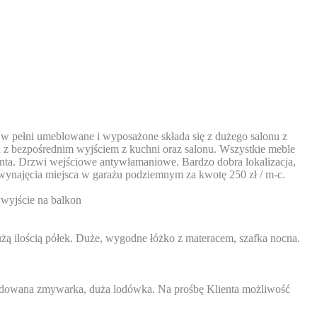
 pełni umeblowane i wyposażone składa się z dużego salonu z
n z bezpośrednim wyjściem z kuchni oraz salonu. Wszystkie meble
ienta. Drzwi wejściowe antywłamaniowe. Bardzo dobra lokalizacja,
wynajęcia miejsca w garażu podziemnym za kwotę 250 zł / m-c.
 wyjście na balkon
żą ilością półek. Duże, wygodne łóżko z materacem, szafka nocna.
abudowana zmywarka, duża lodówka. Na prośbę Klienta możliwość