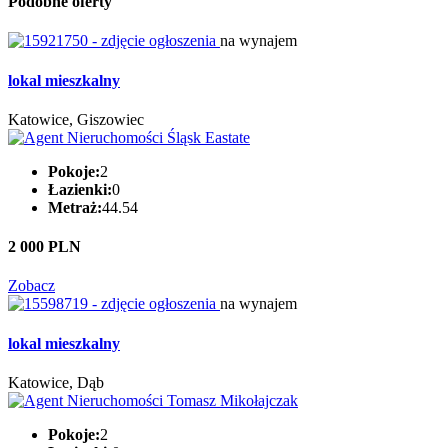
Podobne oferty
na wynajem
lokal mieszkalny
Katowice, Giszowiec
Pokoje:
2
Łazienki:
0
Metraż:
44.54
2 000 PLN
Zobacz
na wynajem
lokal mieszkalny
Katowice, Dąb
Pokoje:
2