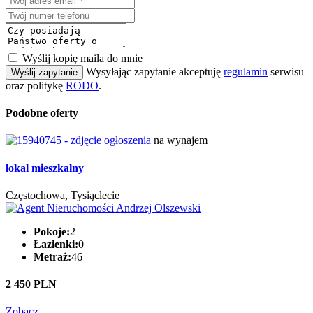
Wyślij kopię maila do mnie
Wysyłając zapytanie akceptuję
regulamin
serwisu
Wyślij zapytanie
oraz politykę
RODO
.
Podobne oferty
na wynajem
lokal mieszkalny
Częstochowa, Tysiąclecie
Pokoje:
2
Łazienki:
0
Metraż:
46
2 450 PLN
Zobacz