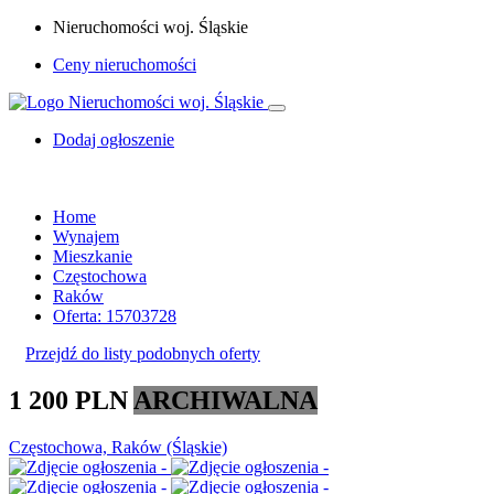
Nieruchomości woj. Śląskie
Ceny nieruchomości
Dodaj ogłoszenie
Home
Wynajem
Mieszkanie
Częstochowa
Raków
Oferta: 15703728
Przejdź do listy podobnych oferty
1 200 PLN
ARCHIWALNA
Częstochowa, Raków (Śląskie)