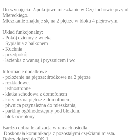
Do wynajęcia: 2-pokojowe mieszkanie w Częstochowie przy ul.
Miereckiego.
Mieszkanie znajduje się na 2 piętrze w bloku 4 piętrowym.
Układ funkcjonalny:
- Pokój dzienny z wnęką
- Sypialnia z balkonem
- Kuchnia
- przedpokój
- łazienka z wanną i prysznicem i wc
Informacje dodatkowe
- położenie na piętrze: środkowe na 2 piętrze
- rozkładowe,
- jednostronne
- klatka schodowa z domofonem
- korytarz na piętrze z domofonem,
- piwnica przynależna do mieszkania,
- parking ogólnodostępny pod blokiem,
- blok ocieplony.
Bardzo dobra lokalizacja w ramach osiedla.
Doskonała komunikacja z pozostałymi częściami miasta.
Dobry dojazd do DK 1.