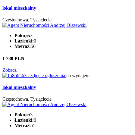
lokal mieszkalny
Częstochowa, Tysiąclecie
Pokoje:
3
Łazienki:
0
Metraż:
56
1 780 PLN
Zobacz
na wynajem
lokal mieszkalny
Częstochowa, Tysiąclecie
Pokoje:
3
Łazienki:
0
Metraż:
55