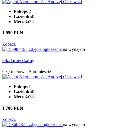
Pokoje:
2
Łazienki:
0
Metraż:
35
1 950 PLN
Zobacz
na wynajem
lokal mieszkalny
Częstochowa, Śródmieście
Pokoje:
1
Łazienki:
0
Metraż:
38
1 700 PLN
Zobacz
na wynajem