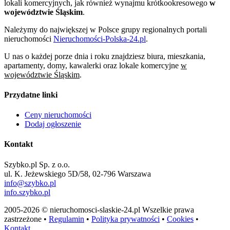
lokali komercyjnych, jak również wynajmu krótkookresowego
w
województwie Śląskim
.
Należymy do największej w Polsce grupy regionalnych portali
nieruchomości
Nieruchomości-Polska-24.pl
.
U nas o każdej porze dnia i roku znajdziesz biura, mieszkania,
apartamenty, domy, kawalerki oraz lokale komercyjne
w
województwie Śląskim
.
Przydatne linki
Ceny nieruchomości
Dodaj ogłoszenie
Kontakt
Szybko.pl Sp. z o.o.
ul. K. Jeżewskiego 5D/58, 02-796 Warszawa
info@szybko.pl
info.szybko.pl
2005-2026 © nieruchomosci-slaskie-24.pl Wszelkie prawa
zastrzeżone •
Regulamin
•
Polityka prywatności
•
Cookies
•
Kontakt