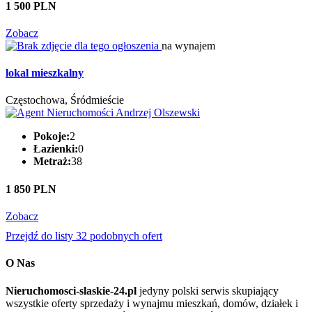
1 500 PLN
Zobacz
na wynajem
lokal mieszkalny
Częstochowa, Śródmieście
Pokoje:
2
Łazienki:
0
Metraż:
38
1 850 PLN
Zobacz
Przejdź do listy 32 podobnych ofert
O Nas
Nieruchomosci-slaskie-24.pl
jedyny polski serwis skupiający
wszystkie oferty sprzedaży i wynajmu mieszkań, domów, działek i