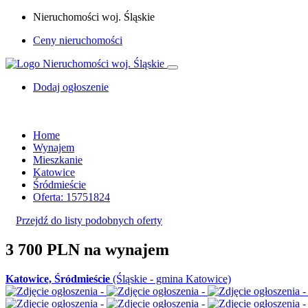
Nieruchomości woj. Śląskie
Ceny nieruchomości
Dodaj ogłoszenie
Home
Wynajem
Mieszkanie
Katowice
Śródmieście
Oferta: 15751824
Przejdź do listy podobnych oferty
3 700 PLN
na wynajem
Katowice, Śródmieście
(Śląskie - gmina Katowice)