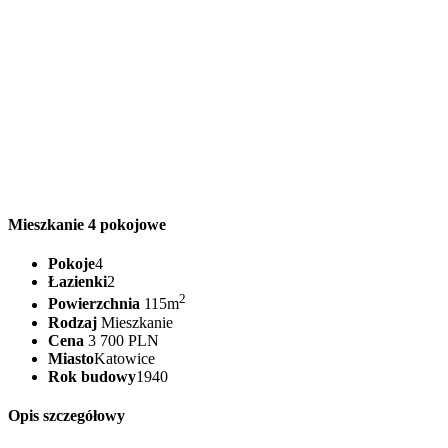
Mieszkanie 4 pokojowe
Pokoje
4
Łazienki
2
2
Powierzchnia
115m
Rodzaj
Mieszkanie
Cena
3 700 PLN
Miasto
Katowice
Rok budowy
1940
Opis szczegółowy