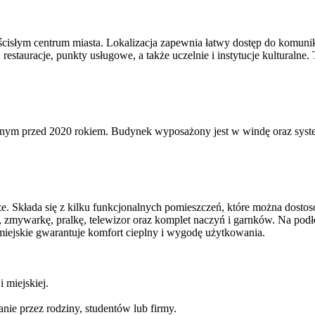
ścisłym centrum miasta. Lokalizacja zapewnia łatwy dostęp do komuni
estauracje, punkty usługowe, a także uczelnie i instytucje kulturalne.
nym przed 2020 rokiem. Budynek wyposażony jest w windę oraz syste
trze. Składa się z kilku funkcjonalnych pomieszczeń, które można dos
, zmywarkę, pralkę, telewizor oraz komplet naczyń i garnków. Na pod
miejskie gwarantuje komfort cieplny i wygodę użytkowania.
 miejskiej.
ie przez rodziny, studentów lub firmy.