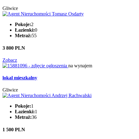
Gliwice
Pokoje:
2
Łazienki:
0
Metraż:
55
3 800 PLN
Zobacz
na wynajem
lokal mieszkalny
Gliwice
Pokoje:
1
Łazienki:
1
Metraż:
36
1 500 PLN