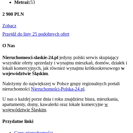
Metraż:
53
2 900 PLN
Zobacz
Przejdź do listy 25 podobnych ofert
O Nas
Nieruchomosci-slaskie-24.pl
jedyny polski serwis skupiający
wszystkie oferty sprzedaży i wynajmu mieszkań, domów, działek i
lokali komercyjnych, jak również wynajmu krótkookresowego
w
województwie Śląskim
.
Należymy do największej w Polsce grupy regionalnych portali
nieruchomości
Nieruchomości-Polska-24.pl
.
U nas o każdej porze dnia i roku znajdziesz biura, mieszkania,
apartamenty, domy, kawalerki oraz lokale komercyjne
w
województwie Śląskim
.
Przydatne linki
Ceny nieruchomości