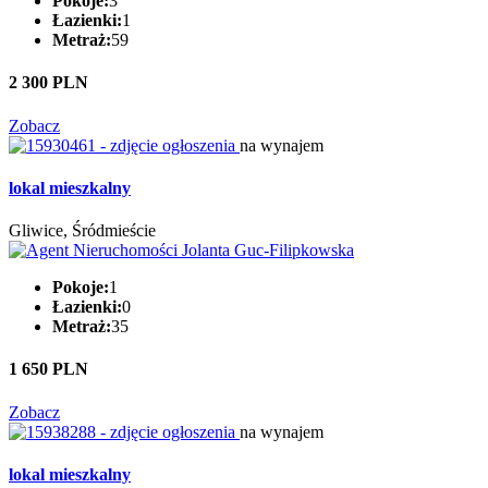
Pokoje:
3
Łazienki:
1
Metraż:
59
2 300 PLN
Zobacz
na wynajem
lokal mieszkalny
Gliwice, Śródmieście
Pokoje:
1
Łazienki:
0
Metraż:
35
1 650 PLN
Zobacz
na wynajem
lokal mieszkalny