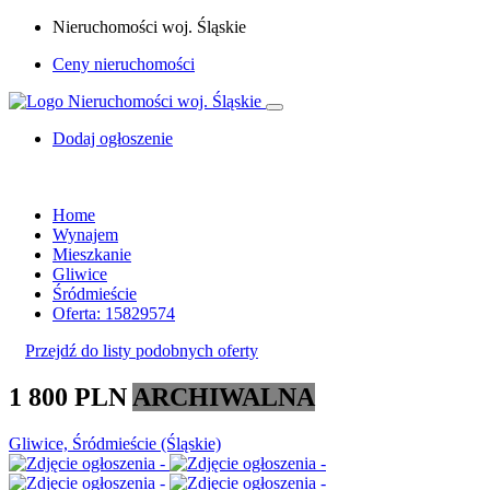
Nieruchomości woj. Śląskie
Ceny nieruchomości
Dodaj ogłoszenie
Home
Wynajem
Mieszkanie
Gliwice
Śródmieście
Oferta: 15829574
Przejdź do listy podobnych oferty
1 800 PLN
ARCHIWALNA
Gliwice, Śródmieście (Śląskie)