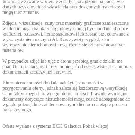
Informacje zawarte w ofercie zostały sporządzone na podstawie
danych uzyskanych od właściciela oraz dostępnych materiałów i
mogą ulec zmianie.
Zdjęcia, wizualizacje, rzuty oraz materiały graficzne zamieszczone
w ofercie mają charakter poglądowy i mogą być poddane obróbce
graficznej, retuszowi, home stagingowi lub zostać przygotowane z
wykorzystaniem narzędzi AI. Rzeczywisty wygląd, stan i
wyposażenie nieruchomości mogą różnić się od prezentowanych
materiałów.
W przypadku zdjęć lub ujęć z drona przebieg granic działki ma
charakter orientacyjny i może odbiegać od rzeczywistego stanu oraz
dokumentacji geodezyjnej i prawnej.
Biuro nieruchomości dokłada należytej staranności w
przygotowaniu oferty, jednak zaleca się każdorazową weryfikację
stanu faktycznego i prawnego nieruchomości. Prawnie wymagane
dokumenty dotyczące nieruchomości mogą zostać udostępnione do
wglądu potencjalnie zainteresowanym klientom na etapie procesu
transakcyjnego.
Oferta wysłana z systemu BCK Galactica
Pokaż więcej