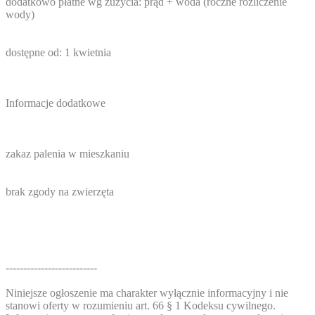
dodatkowo płatne wg zużycia: prąd + woda (roczne rozliczenie
wody)
dostępne od: 1 kwietnia
Informacje dodatkowe
zakaz palenia w mieszkaniu
brak zgody na zwierzęta
--------------------------
Niniejsze ogłoszenie ma charakter wyłącznie informacyjny i nie
stanowi oferty w rozumieniu art. 66 § 1 Kodeksu cywilnego.