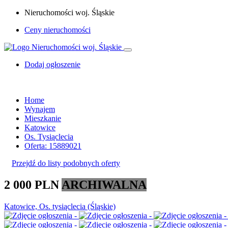
Nieruchomości woj. Śląskie
Ceny nieruchomości
Dodaj ogłoszenie
Home
Wynajem
Mieszkanie
Katowice
Os. Tysiąclecia
Oferta: 15889021
Przejdź do listy podobnych oferty
2 000 PLN
ARCHIWALNA
Katowice, Os. tysiąclecia (Śląskie)