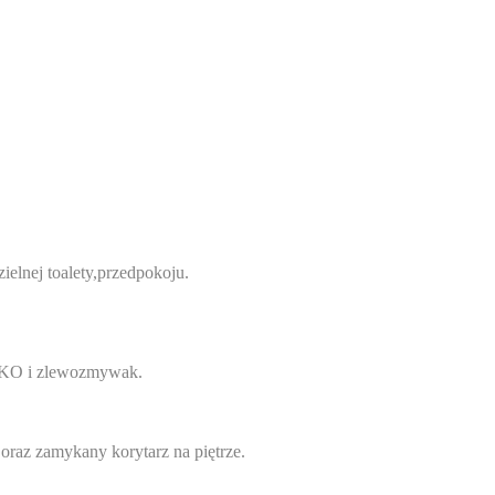
elnej toalety,przedpokoju.
EKO i zlewozmywak.
raz zamykany korytarz na piętrze.