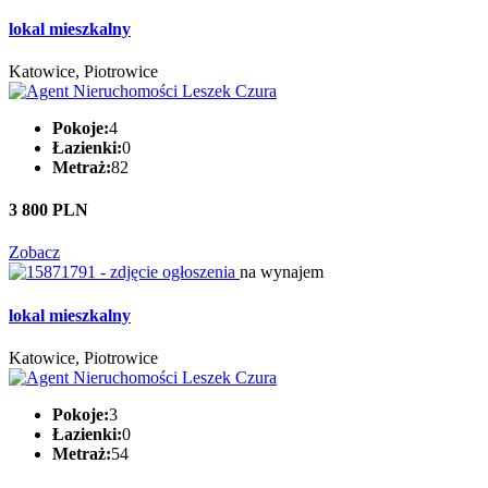
lokal mieszkalny
Katowice, Piotrowice
Pokoje:
4
Łazienki:
0
Metraż:
82
3 800 PLN
Zobacz
na wynajem
lokal mieszkalny
Katowice, Piotrowice
Pokoje:
3
Łazienki:
0
Metraż:
54