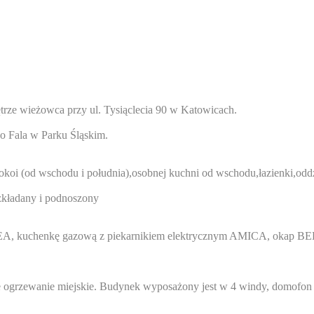
trze wieżowca przy ul. Tysiąclecia 90 w Katowicach.
ko Fala w Parku Śląskim.
oi (od wschodu i południa),osobnej kuchni od wschodu,łazienki,oddzi
ozkładany i podnoszony
EA, kuchenkę gazową z piekarnikiem elektrycznym AMICA, okap B
 ogrzewanie miejskie. Budynek wyposażony jest w 4 windy, domofon o