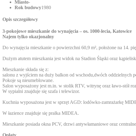
Miasto
-
Rok budowy
1980
Opis szczegółowy
3-pokojowe mieszkanie do wynajęcia – os. 1000-lecia, Katowice
Najem tylko okazjonalny
Do wynajęcia mieszkanie o powierzchni 60,9 m², położone na 14. pię
Dużym atutem mieszkania jest widok na Stadion Śląski oraz kąpielis
Mieszkanie składa się z:
salonu z wyjściem na duży balkon od wschodu,dwóch oddzielnych pok
Pokoje są nieumeblowane.
Salon wyposażony jest m.in. w stolik RTV, witrynę oraz ławo-stół r
W sypialni znajduje się szafa i telewizor.
Kuchnia wyposażona jest w sprzęt AGD: lodówko-zamrażarkę MID
W łazience znajduje się pralka MIDEA.
Mieszkanie posiada okna PCV, drzwi antywłamaniowe oraz centralne
Opłaty