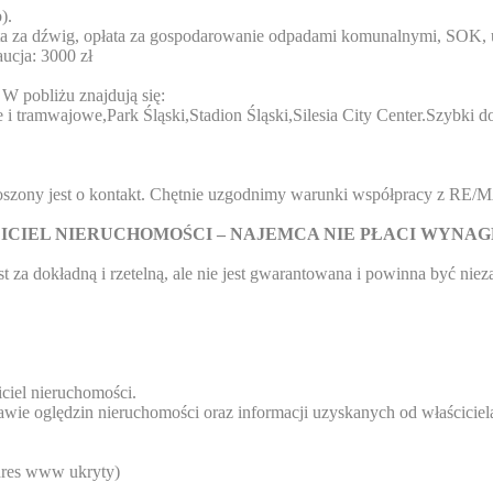
).
ta za dźwig, opłata za gospodarowanie odpadami komunalnymi, SOK, ub
ucja: 3000 zł
W pobliżu znajdują się:
e i tramwajowe,Park Śląski,Stadion Śląski,Silesia City Center.Szybki
proszony jest o kontakt. Chętnie uzgodnimy warunki współpracy z RE
IEL NIERUCHOMOŚCI – NAJEMCA NIE PŁACI WYNAG
t za dokładną i rzetelną, ale nie jest gwarantowana i powinna być nie
ciel nieruchomości.
awie oględzin nieruchomości oraz informacji uzyskanych od właściciela,
res www ukryty
)