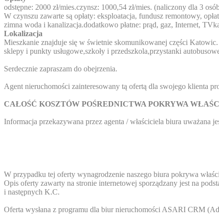
odstępne: 2000 zł/mies.czynsz: 1000,54 zł/mies. (naliczony dla 3 osób
W czynszu zawarte są opłaty: eksploatacja, fundusz remontowy, opła
zimna woda i kanalizacja.dodatkowo płatne: prąd, gaz, Internet, TVka
Lokalizacja
Mieszkanie znajduje się w świetnie skomunikowanej części Katowic. 
sklepy i punkty usługowe,szkoły i przedszkola,przystanki autobusow
Serdecznie zapraszam do obejrzenia.
Agent nieruchomości zainteresowany tą ofertą dla swojego klienta 
CAŁOŚĆ KOSZTÓW POŚREDNICTWA POKRYWA WŁAŚCIC
Informacja przekazywana przez agenta / właściciela biura uważana jes
W przypadku tej oferty wynagrodzenie naszego biura pokrywa właści
Opis oferty zawarty na stronie internetowej sporządzany jest na podst
i następnych K.C.
Oferta wysłana z programu dla biur nieruchomości ASARI CRM (
Ad