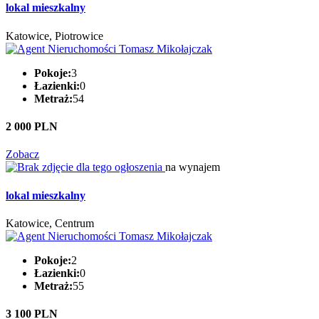
lokal mieszkalny
Katowice, Piotrowice
Pokoje:
3
Łazienki:
0
Metraż:
54
2 000 PLN
Zobacz
na wynajem
lokal mieszkalny
Katowice, Centrum
Pokoje:
2
Łazienki:
0
Metraż:
55
3 100 PLN