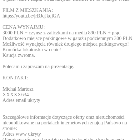
FILM Z MIESZKANIA:
https://youtu.be/jrBJqJkqiGA
CENA WYNAJMU:
3000 PLN + czynsz z zaliczkami na media 890 PLN + prąd
Dodatkowo miejsce parkingowe w garażu podziemnym 300 PLN
Możliwość wynajęcia również drugiego miejsca parkingowego!
Komórka lokatorska w cenie!
Kaucja zwrotna.
Polecam i zapraszam na prezentację.
KONTAKT:
Michał Martosz
XXXXX634
Adres email ukryty
___________
Szczegółowe informacje dotyczące oferty oraz nieruchomości
niepublikowane na portalach internetowych znajdą Państwo na
stronie:
Adres www ukryty
Oferujemy również bezpłatną usługę doradztwa kredytowego