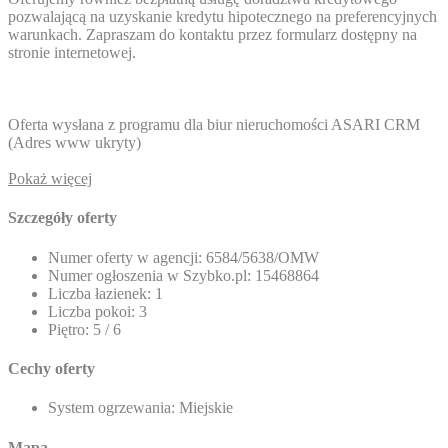
pozwalającą na uzyskanie kredytu hipotecznego na preferencyjnych
warunkach. Zapraszam do kontaktu przez formularz dostępny na
stronie internetowej.
Oferta wysłana z programu dla biur nieruchomości ASARI CRM
(
Adres www ukryty
)
Pokaż więcej
Szczegóły oferty
Numer oferty w agencji:
6584/5638/OMW
Numer ogłoszenia w Szybko.pl:
15468864
Liczba łazienek:
1
Liczba pokoi:
3
Piętro:
5 / 6
Cechy oferty
System ogrzewania:
Miejskie
Mapa