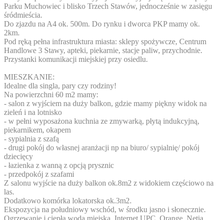
Parku Muchowiec i blisko Trzech Stawów, jednocześnie w zasięgu
śródmieścia.
Do zjazdu na A4 ok. 500m. Do rynku i dworca PKP mamy ok.
2km.
Pod ręką pełna infrastruktura miasta: sklepy spożywcze, Centrum
Handlowe 3 Stawy, apteki, piekarnie, stacje paliw, przychodnie.
Przystanki komunikacji miejskiej przy osiedlu.
MIESZKANIE:
Idealne dla singla, pary czy rodziny!
Na powierzchni 60 m2 mamy:
- salon z wyjściem na duży balkon, gdzie mamy piękny widok na
zieleń i na lotnisko
- w pełni wyposażona kuchnia ze zmywarką, płytą indukcyjną,
piekarnikem, okapem
- sypialnia z szafą
- drugi pokój do własnej aranżacji np na biuro/ sypialnię/ pokój
dziecięcy
- łazienka z wanną z opcją prysznic
- przedpokój z szafami
Z salonu wyjście na duży balkon ok.8m2 z widokiem częściowo na
las.
Dodatkowo komórka lokatorska ok.3m2.
Ekspozycja na południowy wschód, w środku jasno i słonecznie.
Ogrzewanie i ciepła woda miejska. Internet UPC, Orange, Netia.