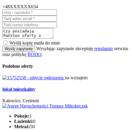
+48XXXXXX634
Wyślij kopię maila do mnie
Wysyłając zapytanie akceptuję
regulamin
serwisu
Wyślij zapytanie
oraz politykę
RODO
.
Podobne oferty
na wynajem
lokal mieszkalny
Katowice, Centrum
Pokoje:
1
Łazienki:
0
Metraż:
50