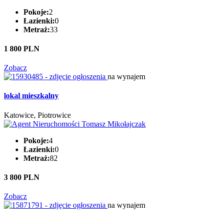
Pokoje:
2
Łazienki:
0
Metraż:
33
1 800 PLN
Zobacz
na wynajem
lokal mieszkalny
Katowice, Piotrowice
Pokoje:
4
Łazienki:
0
Metraż:
82
3 800 PLN
Zobacz
na wynajem