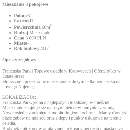
Mieszkanie 3 pokojowe
Pokoje
3
Łazienki
1
2
Powierzchnia
60m
Rodzaj
Mieszkanie
Cena
3 000 PLN
Miasto
-
Rok budowy
2017
Opis szczegółowy
Francuska Park | Topowe osiedle w Katowicach | Oferta tylko w
EstateStreet
Słoneczne i przestronne mieszkanie z dużym balkonem czeka na
nowego Najemcę.
LOKALIZACJA:
Francuska Park, jedna z najlepszych lokalizacji w mieście!
Mieszkanie znajduje się na 5-tym piętrze w budynku z windą.
Nowe osiedle zamknięte z monitoringiem i ochroną. Mamy również
place zabaw na miejscu oraz sklepy i punkty usługowe na terenie
osiedla.
Budynek położony w atrakcyjnej i rekreacyjnej części miasta przy