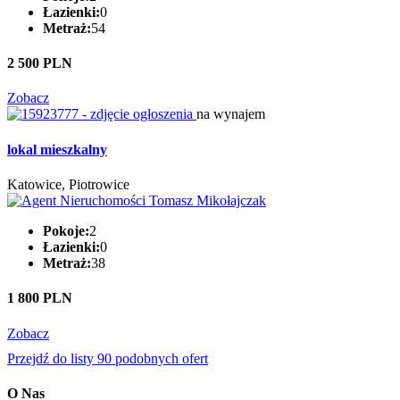
Łazienki:
0
Metraż:
54
2 500 PLN
Zobacz
na wynajem
lokal mieszkalny
Katowice, Piotrowice
Pokoje:
2
Łazienki:
0
Metraż:
38
1 800 PLN
Zobacz
Przejdź do listy 90 podobnych ofert
O Nas