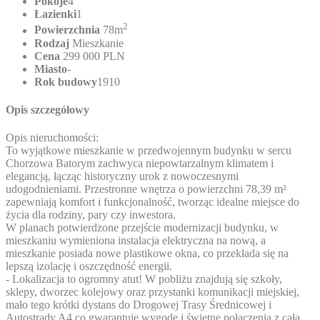
Pokoje
4
Łazienki
1
2
Powierzchnia
78m
Rodzaj
Mieszkanie
Cena
299 000 PLN
Miasto
-
Rok budowy
1910
Opis szczegółowy
Opis nieruchomości:
To wyjątkowe mieszkanie w przedwojennym budynku w sercu
Chorzowa Batorym zachwyca niepowtarzalnym klimatem i
elegancją, łącząc historyczny urok z nowoczesnymi
udogodnieniami. Przestronne wnętrza o powierzchni 78,39 m²
zapewniają komfort i funkcjonalność, tworząc idealne miejsce do
życia dla rodziny, pary czy inwestora.
W planach potwierdzone przejście modernizacji budynku, w
mieszkaniu wymieniona instalacja elektryczna na nową, a
mieszkanie posiada nowe plastikowe okna, co przekłada się na
lepszą izolację i oszczędność energii.
- Lokalizacja to ogromny atut! W pobliżu znajdują się szkoły,
sklepy, dworzec kolejowy oraz przystanki komunikacji miejskiej,
mało tego krótki dystans do Drogowej Trasy Średnicowej i
Autostrady A4 co gwarantuje wygodę i świetne połączenia z całą