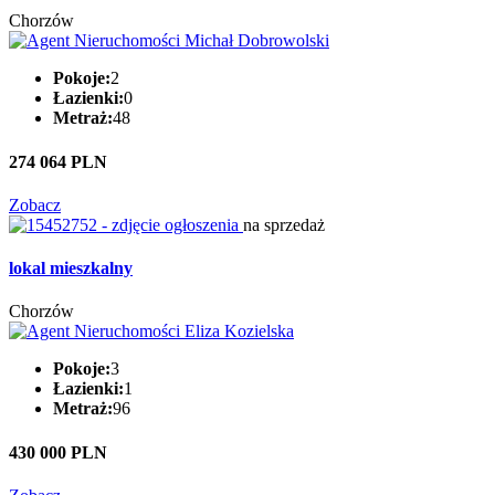
Chorzów
Pokoje:
2
Łazienki:
0
Metraż:
48
274 064 PLN
Zobacz
na sprzedaż
lokal mieszkalny
Chorzów
Pokoje:
3
Łazienki:
1
Metraż:
96
430 000 PLN