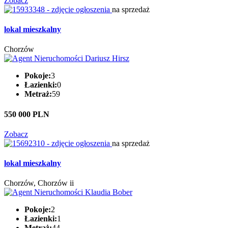
Zobacz
na sprzedaż
lokal mieszkalny
Chorzów
Pokoje:
3
Łazienki:
0
Metraż:
59
550 000 PLN
Zobacz
na sprzedaż
lokal mieszkalny
Chorzów, Chorzów ii
Pokoje:
2
Łazienki:
1
Metraż:
44