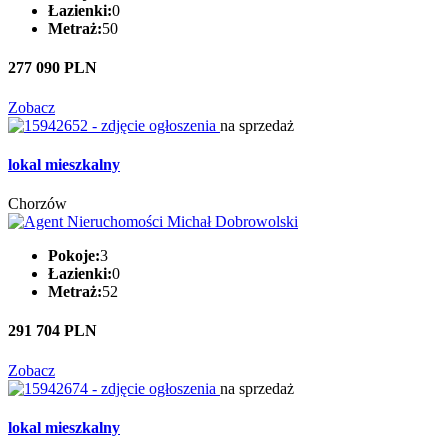
Łazienki:
0
Metraż:
50
277 090 PLN
Zobacz
na sprzedaż
lokal mieszkalny
Chorzów
Pokoje:
3
Łazienki:
0
Metraż:
52
291 704 PLN
Zobacz
na sprzedaż
lokal mieszkalny