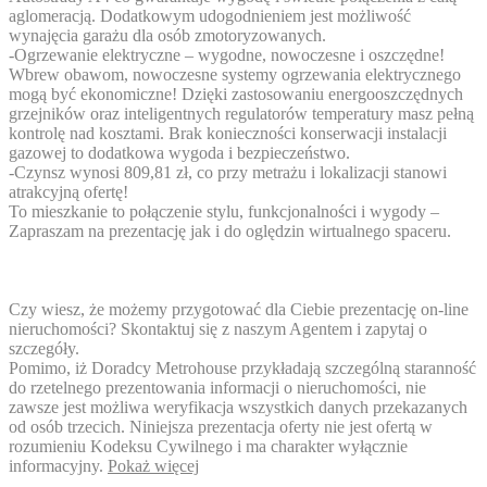
aglomeracją. Dodatkowym udogodnieniem jest możliwość
wynajęcia garażu dla osób zmotoryzowanych.
-Ogrzewanie elektryczne – wygodne, nowoczesne i oszczędne!
Wbrew obawom, nowoczesne systemy ogrzewania elektrycznego
mogą być ekonomiczne! Dzięki zastosowaniu energooszczędnych
grzejników oraz inteligentnych regulatorów temperatury masz pełną
kontrolę nad kosztami. Brak konieczności konserwacji instalacji
gazowej to dodatkowa wygoda i bezpieczeństwo.
-Czynsz wynosi 809,81 zł, co przy metrażu i lokalizacji stanowi
atrakcyjną ofertę!
To mieszkanie to połączenie stylu, funkcjonalności i wygody –
Zapraszam na prezentację jak i do oględzin wirtualnego spaceru.
Czy wiesz, że możemy przygotować dla Ciebie prezentację on-line
nieruchomości? Skontaktuj się z naszym Agentem i zapytaj o
szczegóły.
Pomimo, iż Doradcy Metrohouse przykładają szczególną staranność
do rzetelnego prezentowania informacji o nieruchomości, nie
zawsze jest możliwa weryfikacja wszystkich danych przekazanych
od osób trzecich. Niniejsza prezentacja oferty nie jest ofertą w
rozumieniu Kodeksu Cywilnego i ma charakter wyłącznie
informacyjny.
Pokaż więcej