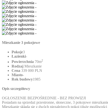
Mieszkanie 3 pokojowe
Pokoje
3
Łazienki
-
2
Powierzchnia
70m
Rodzaj
Mieszkanie
Cena
339 000 PLN
Miasto
-
Rok budowy
1985
Opis szczegółowy
OGŁOSZENIE BEZPOŚREDNIE - BEZ PROWIZJI
Posiadam na sprzedaż przestronne, słoneczne, 3 pokojowe mieszkanie 
Mieszkanie składa się z dwóch niezależnych pokoi (duże możliwości a