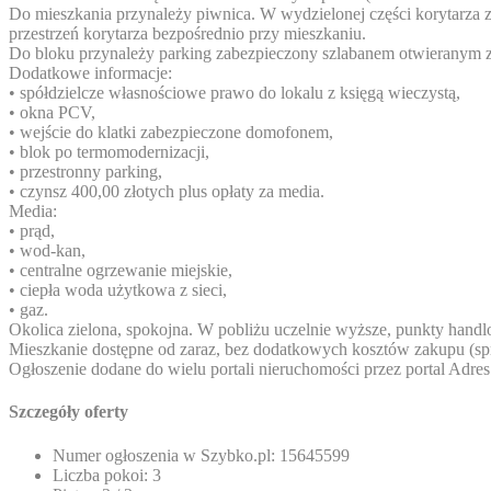
Do mieszkania przynależy piwnica. W wydzielonej części korytarza z
przestrzeń korytarza bezpośrednio przy mieszkaniu.
Do bloku przynależy parking zabezpieczony szlabanem otwieranym z
Dodatkowe informacje:
• spółdzielcze własnościowe prawo do lokalu z księgą wieczystą,
• okna PCV,
• wejście do klatki zabezpieczone domofonem,
• blok po termomodernizacji,
• przestronny parking,
• czynsz 400,00 złotych plus opłaty za media.
Media:
• prąd,
• wod-kan,
• centralne ogrzewanie miejskie,
• ciepła woda użytkowa z sieci,
• gaz.
Okolica zielona, spokojna. W pobliżu uczelnie wyższe, punkty handl
Mieszkanie dostępne od zaraz, bez dodatkowych kosztów zakupu (spr
Ogłoszenie dodane do wielu portali nieruchomości przez portal
Adres
Szczegóły oferty
Numer ogłoszenia w Szybko.pl:
15645599
Liczba pokoi:
3