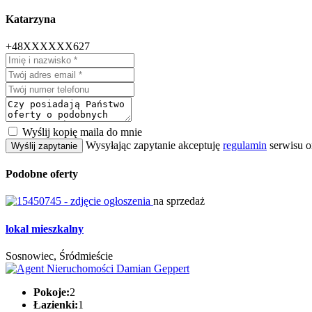
Katarzyna
+48XXXXXX627
Wyślij kopię maila do mnie
Wysyłając zapytanie akceptuję
regulamin
serwisu o
Wyślij zapytanie
Podobne oferty
na sprzedaż
lokal mieszkalny
Sosnowiec, Śródmieście
Pokoje:
2
Łazienki:
1