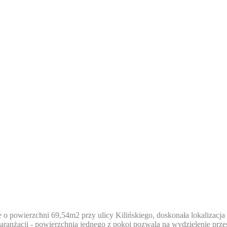
o powierzchni 69,54m2 przy ulicy Kilińskiego, doskonała lokalizacja 
ranżacji - powierzchnia jednego z pokoi pozwala na wydzielenie przest