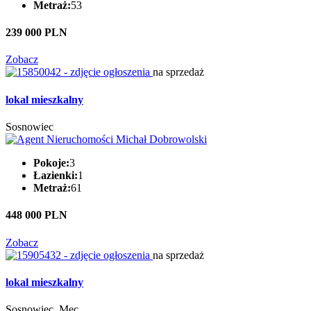
Metraż:
53
239 000 PLN
Zobacz
na sprzedaż
lokal mieszkalny
Sosnowiec
Pokoje:
3
Łazienki:
1
Metraż:
61
448 000 PLN
Zobacz
na sprzedaż
lokal mieszkalny
Sosnowiec, Mec