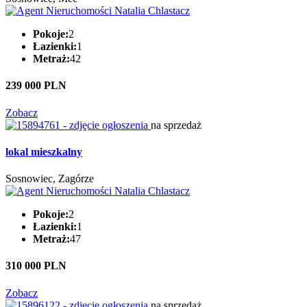
Pokoje:
2
Łazienki:
1
Metraż:
42
239 000 PLN
Zobacz
na sprzedaż
lokal mieszkalny
Sosnowiec, Zagórze
Pokoje:
2
Łazienki:
1
Metraż:
47
310 000 PLN
Zobacz
na sprzedaż