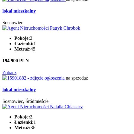
lokal mieszkalny
Sosnowiec
Pokoje:
2
Łazienki:
1
Metraż:
45
194 900 PLN
Zobacz
na sprzedaż
lokal mieszkalny
Sosnowiec, Śródmieście
Pokoje:
2
Łazienki:
1
Metraż:
36