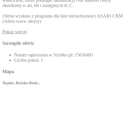
właściciela, może podlegać aktualizacji i nie stanowi oferty
określonej w art. 66 i następnych K.C.
Oferta wysłana z programu dla biur nieruchomości ASARI CRM
(
Adres www ukryty
)
Pokaż więcej
Szczegóły oferty
Numer ogłoszenia w Szybko.pl:
15658491
Liczba pokoi:
1
Mapa
Śląskie, Bielsko-Biała ,