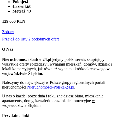
Pokoje:
4
Łazienki:
0
Metraż:
40
129 000 PLN
Zobacz
Przejdź do listy 2 podobnych ofert
O Nas
Nieruchomosci-slaskie-24.pl
jedyny polski serwis skupiający
wszystkie oferty sprzedaży i wynajmu mieszkań, domów, działek i
lokali komercyjnych, jak również wynajmu krótkookresowego
w
województwie Śląskim
.
Należymy do największej w Polsce grupy regionalnych portali
nieruchomości
Nieruchomości-Polska-24.pl
.
U nas o każdej porze dnia i roku znajdziesz biura, mieszkania,
apartamenty, domy, kawalerki oraz lokale komercyjne
w
województwie Śląskim
.
Przydatne linki