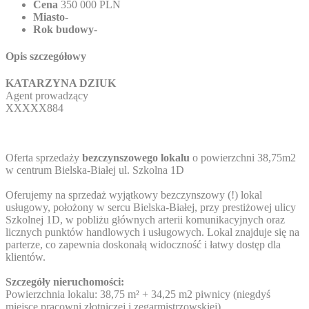
Cena
350 000 PLN
Miasto
-
Rok budowy
-
Opis szczegółowy
KATARZYNA DZIUK
Agent prowadzący
XXXXX884
Oferta sprzedaży
bezczynszowego lokalu
o powierzchni 38,75m2
w centrum Bielska-Białej ul. Szkolna 1D
Oferujemy na sprzedaż wyjątkowy bezczynszowy (!) lokal
usługowy, położony w sercu Bielska-Białej, przy prestiżowej ulicy
Szkolnej 1D, w pobliżu głównych arterii komunikacyjnych oraz
licznych punktów handlowych i usługowych. Lokal znajduje się na
parterze, co zapewnia doskonałą widoczność i łatwy dostęp dla
klientów.
Szczegóły nieruchomości:
Powierzchnia lokalu: 38,75 m² + 34,25 m2 piwnicy (niegdyś
miejsce pracowni złotniczej i zegarmistrzowskiej)