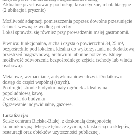
Aktualnie przystosowany pod usługi kosmetyczne, rehabilitacyjne
(2 ubikacje i prysznic)
Możliwość adaptacji pomieszczenia poprzez dowolne przesunięcie
ścianek wewnątrz według potrzeby.
Lokal sprawdzi się również przy prowadzeniu małej gastronomii.
Piwnica: funkcjonalna, sucha i czysta o powierzchni 34,25 m²,
bezpośrednio pod lokalem, idealna do wykorzystania na dodatkową
przestrzeń magazynową, archiwum lub inne potrzeby. Istnieje
możliwość odtworzenia bezpośredniego zejścia (schody lub winda
osobowa).
Metalowe, wzmacniane, antywłamaniowe drzwi. Dodatkowo
dostęp do części wspólnej (strych).
Po drugiej stronie budynku mały ogródek - idealny na
popołudniową kawę.
2 wejścia do budynku.
Ogrzewanie indywidualne, gazowe.
Lokalizacja:
Ścisłe centrum Bielska-Białej, z doskonałą dostępnością
komunikacyjną. Miejsce tętniące życiem, z bliskością do sklepów,
restauracji oraz obiektów użyteczności publicznej.