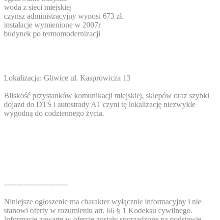
woda z sieci miejskiej
czynsz administracyjny wynosi 673 zł.
instalacje wymienione w 2007r
budynek po termomodernizacji
Lokalizacja: Gliwice ul. Kasprowicza 13
Bliskość przystanków komunikacji miejskiej, sklepów oraz szybki
dojazd do DTŚ i autostrady A1 czyni tę lokalizację niezwykle
wygodną do codziennego życia.
--------------------------
Niniejsze ogłoszenie ma charakter wyłącznie informacyjny i nie
stanowi oferty w rozumieniu art. 66 § 1 Kodeksu cywilnego.
Informacje zawarte w ofercie zostały sporządzone na podstawie