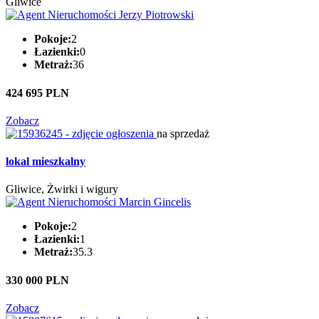
Gliwice
Pokoje:
2
Łazienki:
0
Metraż:
36
424 695 PLN
Zobacz
na sprzedaż
lokal mieszkalny
Gliwice, Żwirki i wigury
Pokoje:
2
Łazienki:
1
Metraż:
35.3
330 000 PLN
Zobacz