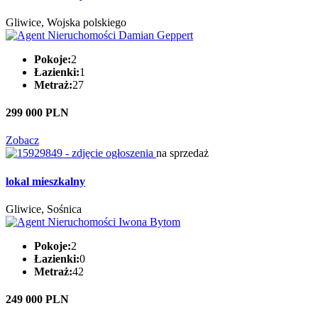
Gliwice, Wojska polskiego
Pokoje:
2
Łazienki:
1
Metraż:
27
299 000 PLN
Zobacz
na sprzedaż
lokal mieszkalny
Gliwice, Sośnica
Pokoje:
2
Łazienki:
0
Metraż:
42
249 000 PLN