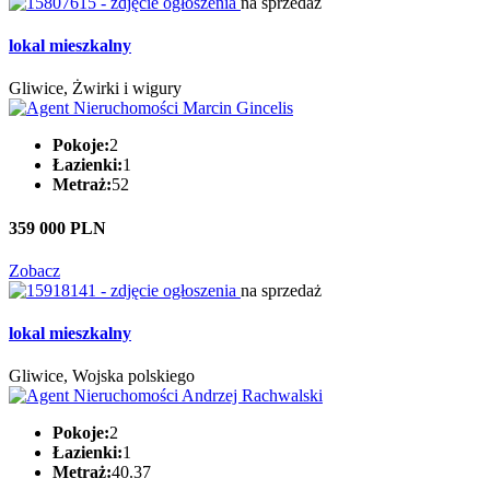
na sprzedaż
lokal mieszkalny
Gliwice, Żwirki i wigury
Pokoje:
2
Łazienki:
1
Metraż:
52
359 000 PLN
Zobacz
na sprzedaż
lokal mieszkalny
Gliwice, Wojska polskiego
Pokoje:
2
Łazienki:
1
Metraż:
40.37