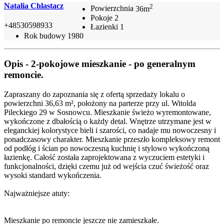
Natalia Chlastacz
2
Powierzchnia
36m
Pokoje
2
+48530598933
Łazienki
1
Rok budowy
1980
Opis - 2-pokojowe mieszkanie - po generalnym
remoncie.
Zapraszany do zapoznania się z ofertą sprzedaży lokalu o
powierzchni 36,63 m², położony na parterze przy ul. Witolda
Pileckiego 29 w Sosnowcu. Mieszkanie świeżo wyremontowane,
wykończone z dbałością o każdy detal. Wnętrze utrzymane jest w
eleganckiej kolorystyce bieli i szarości, co nadaje mu nowoczesny i
ponadczasowy charakter. Mieszkanie przeszło kompleksowy remont
od podłóg i ścian po nowoczesną kuchnię i stylowo wykończoną
łazienkę. Całość została zaprojektowana z wyczuciem estetyki i
funkcjonalności, dzięki czemu już od wejścia czuć świeżość oraz
wysoki standard wykończenia.
Najważniejsze atuty:
Mieszkanie po remoncie jeszcze nie zamieszkałe.