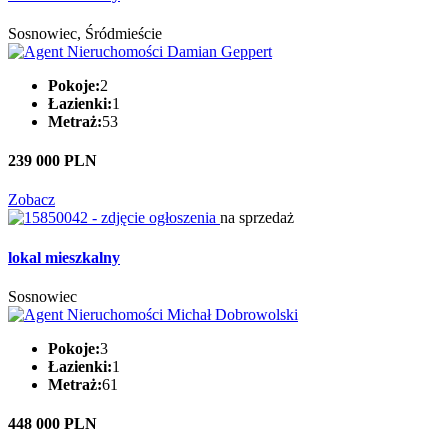
Sosnowiec, Śródmieście
Pokoje:
2
Łazienki:
1
Metraż:
53
239 000 PLN
Zobacz
na sprzedaż
lokal mieszkalny
Sosnowiec
Pokoje:
3
Łazienki:
1
Metraż:
61
448 000 PLN