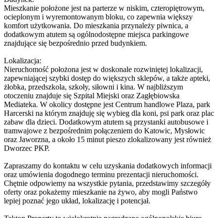
Mieszkanie położone jest na parterze w niskim, czteropiętrowym,
ocieplonym i wyremontowanym bloku, co zapewnia większy
komfort użytkowania. Do mieszkania przynależy piwnica, a
dodatkowym atutem są ogólnodostępne miejsca parkingowe
znajdujące się bezpośrednio przed budynkiem.
Lokalizacja:
Nieruchomość położona jest w doskonale rozwiniętej lokalizacji,
zapewniającej szybki dostęp do większych sklepów, a także apteki,
żłobka, przedszkola, szkoły, siłowni i kina. W najbliższym
otoczeniu znajduje się Szpital Miejski oraz Zagłębiowska
Mediateka. W okolicy dostępne jest Centrum handlowe Plaza, park
Harcerski na którym znajduję się wybieg dla koni, psi park oraz plac
zabaw dla dzieci. Dodatkowym atutem są przystanki autobusowe i
tramwajowe z bezpośrednim połączeniem do Katowic, Mysłowic
oraz Jaworzna, a około 15 minut pieszo zlokalizowany jest również
Dworzec PKP.
Zapraszamy do kontaktu w celu uzyskania dodatkowych informacji
oraz umówienia dogodnego terminu prezentacji nieruchomości.
Chętnie odpowiemy na wszystkie pytania, przedstawimy szczegóły
oferty oraz pokażemy mieszkanie na żywo, aby mogli Państwo
lepiej poznać jego układ, lokalizację i potencjał.