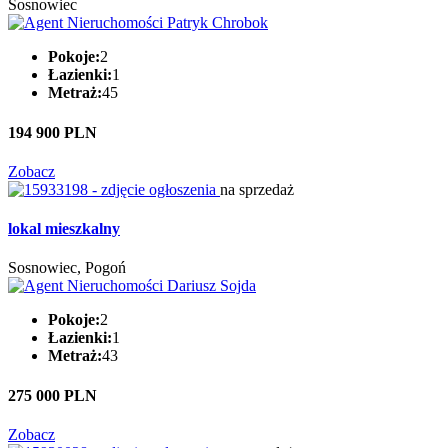
Sosnowiec
Pokoje:
2
Łazienki:
1
Metraż:
45
194 900 PLN
Zobacz
na sprzedaż
lokal mieszkalny
Sosnowiec, Pogoń
Pokoje:
2
Łazienki:
1
Metraż:
43
275 000 PLN
Zobacz