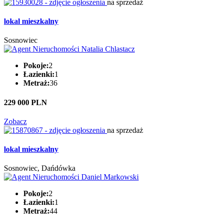
na sprzedaż
lokal mieszkalny
Sosnowiec
Pokoje:
2
Łazienki:
1
Metraż:
36
229 000 PLN
Zobacz
na sprzedaż
lokal mieszkalny
Sosnowiec, Dańdówka
Pokoje:
2
Łazienki:
1
Metraż:
44