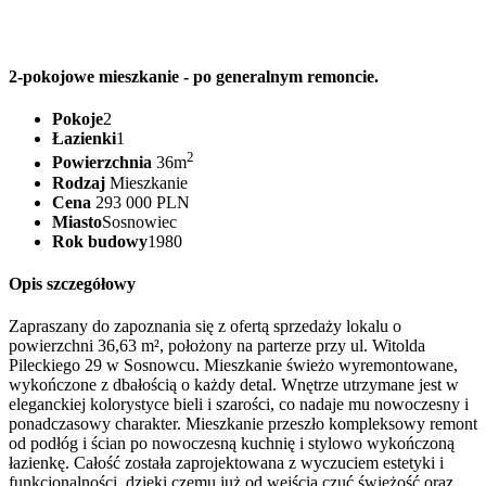
2-pokojowe mieszkanie - po generalnym remoncie.
Pokoje
2
Łazienki
1
2
Powierzchnia
36m
Rodzaj
Mieszkanie
Cena
293 000 PLN
Miasto
Sosnowiec
Rok budowy
1980
Opis szczegółowy
Zapraszany do zapoznania się z ofertą sprzedaży lokalu o
powierzchni 36,63 m², położony na parterze przy ul. Witolda
Pileckiego 29 w Sosnowcu. Mieszkanie świeżo wyremontowane,
wykończone z dbałością o każdy detal. Wnętrze utrzymane jest w
eleganckiej kolorystyce bieli i szarości, co nadaje mu nowoczesny i
ponadczasowy charakter. Mieszkanie przeszło kompleksowy remont
od podłóg i ścian po nowoczesną kuchnię i stylowo wykończoną
łazienkę. Całość została zaprojektowana z wyczuciem estetyki i
funkcjonalności, dzięki czemu już od wejścia czuć świeżość oraz