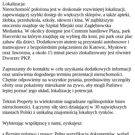
Lokalizacja:
Nieruchomość położona jest w doskonale rozwiniętej lokalizacji,
zapewniającej szybki dostęp do większych sklepów, a także apteki,
żłobka, przedszkola, szkoły, siłowni i kina. W najbliższym
otoczeniu znajduje się Szpital Miejski oraz Zagłębiowska
Mediateka. W okolicy dostępne jest Centrum handlowe Plaza, park
Harcerski na którym znajduję się wybieg dla koni, psi park oraz plac
zabaw dla dzieci. Dodatkowym atutem są przystanki autobusowe i
tramwajowe z bezpośrednim połączeniem do Katowic, Mysłowic
oraz Jaworzna, a około 15 minut pieszo zlokalizowany jest również
Dworzec PKP.
Zapraszamy do kontaktu w celu uzyskania dodatkowych informacji
oraz umówienia dogodnego terminu prezentacji nieruchomości.
Chętnie odpowiemy na wszystkie pytania, przedstawimy szczegóły
oferty oraz pokażemy mieszkanie na żywo, aby mogli Państwo
lepiej poznać jego układ, lokalizację i potencjał.
Tekton Property to wielokrotnie nagradzane ogólnopolskie biuro
nieruchomości. Łączymy siłę sieci działającej w 30 największych
miastach Polski z unikalną znajomością lokalnych rynków.
Wybierając współpracę z nami, zyskujesz:
• Bezpieczeństwo i prawo: Pełna weryfikacja dokumentów, wgląd