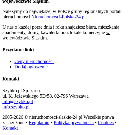
województwie Śląskim
.
Należymy do największej w Polsce grupy regionalnych portali
nieruchomości
Nieruchomości-Polska-24.pl
.
U nas o każdej porze dnia i roku znajdziesz biura, mieszkania,
apartamenty, domy, kawalerki oraz lokale komercyjne
w
województwie Śląskim
.
Przydatne linki
Ceny nieruchomości
Dodaj ogłoszenie
Kontakt
Szybko.pl Sp. z o.o.
ul. K. Jeżewskiego 5D/58, 02-796 Warszawa
info@szybko.pl
info.szybko.pl
2005-2026 © nieruchomosci-slaskie-24.pl Wszelkie prawa
zastrzeżone •
Regulamin
•
Polityka prywatności
•
Cookies
•
Kontakt