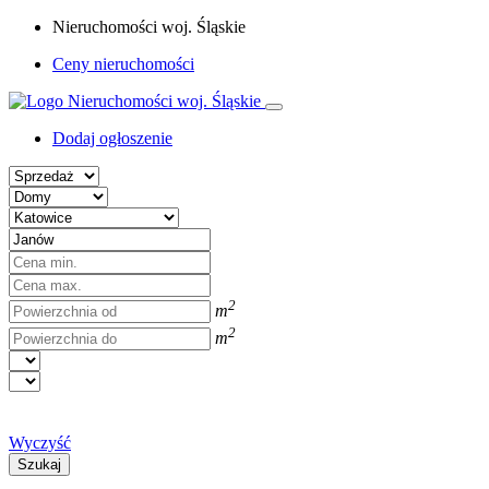
Nieruchomości woj. Śląskie
Ceny nieruchomości
Dodaj ogłoszenie
2
m
2
m
Wyczyść
Szukaj