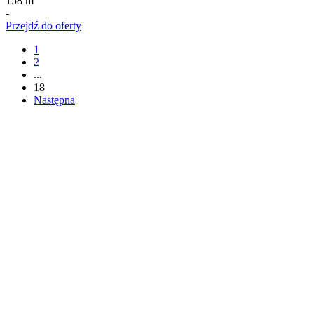
158 m
-
Przejdź do oferty
1
2
...
18
Następna