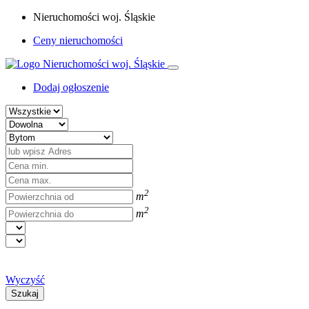
Nieruchomości woj. Śląskie
Ceny nieruchomości
Dodaj ogłoszenie
2
m
2
m
Wyczyść
Szukaj