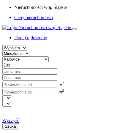
Nieruchomości woj. Śląskie
Ceny nieruchomości
Dodaj ogłoszenie
2
m
2
m
Wyczyść
Szukaj