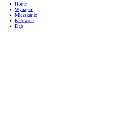
Home
Wynajem
Mieszkanie
Katowice
Dąb