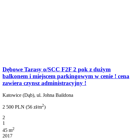
Dębowe Tarasy o/SCC F2F 2 pok z dużym
balkonem i miejscem parkingowym w cenie ! cena
zawiera czynsz administracyjny !
Katowice (Dąb), ul. Johna Baildona
2
2 500 PLN (56 zł/m
)
2
1
2
45 m
2017