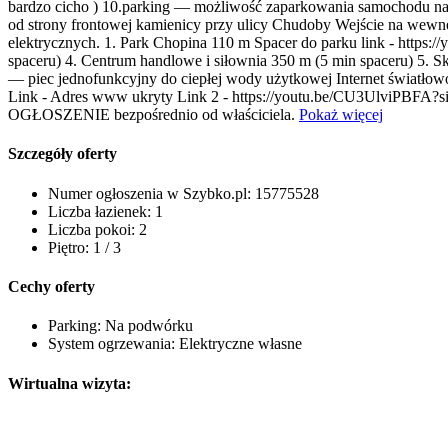
bardzo cicho ) 10.parking — możliwość zaparkowania samochodu 
od strony frontowej kamienicy przy ulicy Chudoby Wejście na wewn
elektrycznych. 1. Park Chopina 110 m Spacer do parku link - http
spaceru) 4. Centrum handlowe i siłownia 350 m (5 min spaceru) 5. S
— piec jednofunkcyjny do ciepłej wody użytkowej Internet światłow
Link -
Adres www ukryty
Link 2 - https://youtu.be/CU3UlviPBFA?s
OGŁOSZENIE bezpośrednio od właściciela.
Pokaż więcej
Szczegóły oferty
Numer ogłoszenia w Szybko.pl:
15775528
Liczba łazienek:
1
Liczba pokoi:
2
Piętro:
1 / 3
Cechy oferty
Parking:
Na podwórku
System ogrzewania:
Elektryczne własne
Wirtualna wizyta: