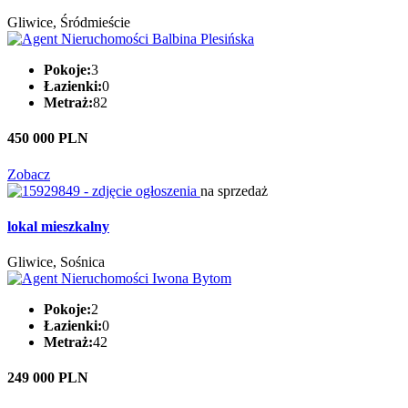
Gliwice, Śródmieście
Pokoje:
3
Łazienki:
0
Metraż:
82
450 000 PLN
Zobacz
na sprzedaż
lokal mieszkalny
Gliwice, Sośnica
Pokoje:
2
Łazienki:
0
Metraż:
42
249 000 PLN