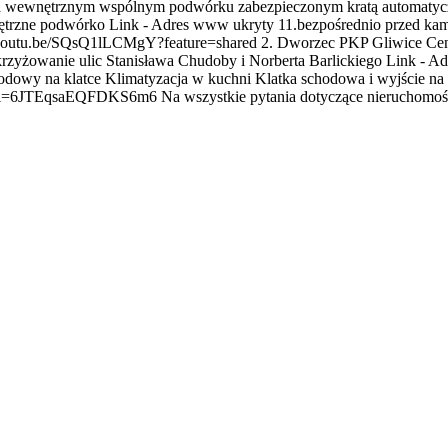
na wewnętrznym wspólnym podwórku zabezpieczonym kratą automatyc
ętrzne podwórko Link -
Adres www ukryty
11.bezpośrednio przed kam
s://youtu.be/SQsQ1lLCMgY?feature=shared 2. Dworzec PKP Gliwice Cen
krzyżowanie ulic Stanisława Chudoby i Norberta Barlickiego Link -
Ad
odowy na klatce Klimatyzacja w kuchni Klatka schodowa i wyjście na
i=6JTEqsaEQFDKS6m6 Na wszystkie pytania dotyczące nieruchomości 