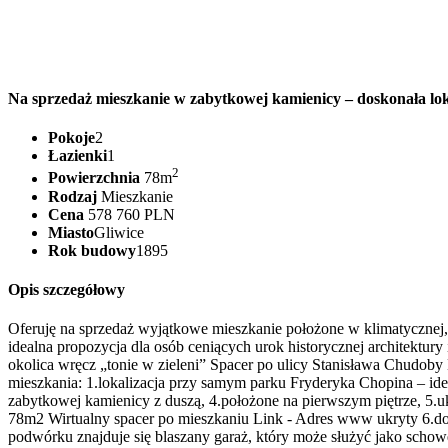
Na sprzedaż mieszkanie w zabytkowej kamienicy – doskonała lok
Pokoje
2
Łazienki
1
2
Powierzchnia
78m
Rodzaj
Mieszkanie
Cena
578 760 PLN
Miasto
Gliwice
Rok budowy
1895
Opis szczegółowy
Oferuję na sprzedaż wyjątkowe mieszkanie położone w klimatycznej,
idealna propozycja dla osób ceniących urok historycznej architektury 
okolica wręcz „tonie w zieleni” Spacer po ulicy Stanisława Chudob
mieszkania: 1.lokalizacja przy samym parku Fryderyka Chopina – idea
zabytkowej kamienicy z duszą, 4.położone na pierwszym piętrze, 5.uk
78m2 Wirtualny spacer po mieszkaniu Link -
Adres www ukryty
6.do
podwórku znajduje się blaszany garaż, który może służyć jako schowek