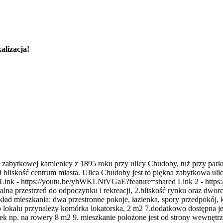
alizacja!
 zabytkowej kamienicy z 1895 roku przy ulicy Chudoby, tuż przy park
i bliskość centrum miasta. Ulica Chudoby jest to piękna zabytkowa ulicz
y Link - https://youtu.be/yhWKLNtVGaE?feature=shared Link 2 - https
lna przestrzeń do odpoczynku i rekreacji, 2.bliskość rynku oraz dworc
ład mieszkania: dwa przestronne pokoje, łazienka, spory przedpokój, 
 lokalu przynależy komórka lokatorska, 2 m2 7.dodatkowo dostępna j
 np. na rowery 8 m2 9. mieszkanie położone jest od strony wewnętrznej