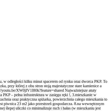
u, w odległości kilku minut spacerem od rynku oraz dworca PKP. To
ka, przy której z obu stron stoją majestatyczne stare kamienice a
://youtu.be/XW0jIV1I80k?feature=shared Najważniejsze atuty
a PKP – pełna infrastruktura w zasięgu ręki !, 3.mieszkanie w
kuchnia oraz praktyczna spiżarka, powierzchnia całego mieszkania to
est piwnica 23 m2 jako przestrzeń gospodarcza. 8.na wewnętrznym
 ślepej uliczki co minimalizuje ruch i hałas (w mieszkaniu jest