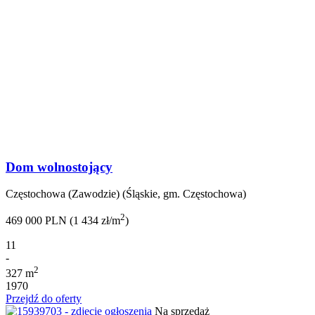
Dom wolnostojący
Częstochowa (Zawodzie) (Śląskie, gm. Częstochowa)
2
469 000 PLN (1 434 zł/m
)
11
-
2
327 m
1970
Przejdź do oferty
Na sprzedaż