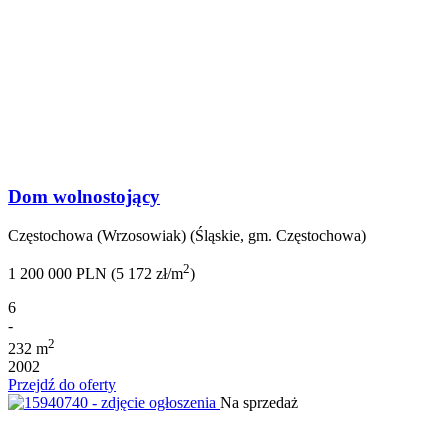
Dom wolnostojący
Częstochowa (Wrzosowiak) (Śląskie, gm. Częstochowa)
2
1 200 000 PLN (5 172 zł/m
)
6
-
2
232 m
2002
Przejdź do oferty
Na sprzedaż