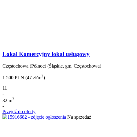
Lokal Komercyjny lokal usługowy
Częstochowa (Północ) (Śląskie, gm. Częstochowa)
2
1 500 PLN (47 zł/m
)
11
-
2
32 m
-
Przejdź do oferty
Na sprzedaż